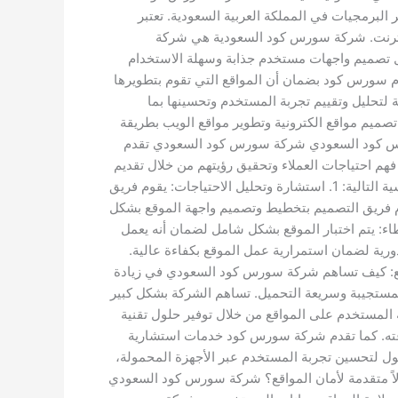
برمجيات في المملكة العربية السعودية. تعتبر
إنترنت. شركة سورس كود السعودية هي شركة
ل تصميم واجهات مستخدم جذابة وسهلة الاستخدام
وم سورس كود بضمان أن المواقع التي تقوم بتطويرها
لتحليل وتقييم تجربة المستخدم وتحسينها بما
يم مواقع الكترونية وتطوير مواقع الويب بطريقة
 سورس كود السعودي شركة سورس كود السعودي تقدم
م احتياجات العملاء وتحقيق رؤيتهم من خلال تقديم
حلول مبتكرة وفعالة. شركة سورس كود السعودية تقدم خدمات تصميم مواقع الويب بشكل متكامل، حيث تتضمن الخطوات الرئيسية التالية: 1. استشارة وتحليل الاحتياجات: يقوم فريق
احتياجات والأهداف المحددة، يقوم فريق التصميم بتخطيط وتصميم واجهة الموقع بشكل
الى أكواد برمجية وتطوير الموقع بشكل فعال ومنظم. 4. اختبار وتصحيح الأخطاء: يتم اختبار الموقع بشكل شامل لضمان أنه يعمل
 الصيانة الدورية لضمان استمرارية عمل الموقع بكفاءة عالية.
اقع: كيف تساهم شركة سورس كود السعودي في زيادة
ستجيبة وسريعة التحميل. تساهم الشركة بشكل كبير
 المستخدم على المواقع من خلال توفير حلول تقنية
رعته. كما تقدم شركة سورس كود خدمات استشارية
ول لتحسين تجربة المستخدم عبر الأجهزة المحمولة،
اً متقدمة لأمان المواقع؟ شركة سورس كود السعودي