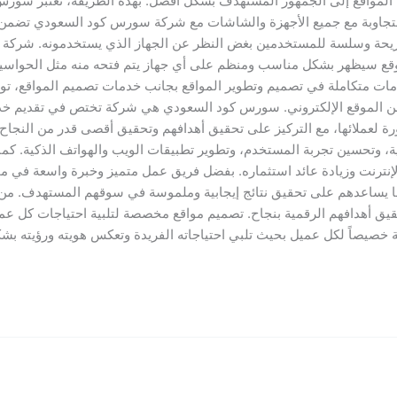
كات البحث (SEO) لضمان وصول المواقع إلى الجمهور المستهدف بشكل أفضل. بهذه الطريقة، ت
 متجاوبة مع جميع الأجهزة والشاشات مع شركة سورس كود السعودي تضمن
 مريحة وسلسة للمستخدمين بغض النظر عن الجهاز الذي يستخدمونه. شرك
وقع سيظهر بشكل مناسب ومنظم على أي جهاز يتم فتحه منه مثل الحواسيب ا
مات متكاملة في تصميم وتطوير المواقع بجانب خدمات تصميم المواقع، ت
من الموقع الإلكتروني. سورس كود السعودي هي شركة تختص في تقديم خد
رة لعملائها، مع التركيز على تحقيق أهدافهم وتحقيق أقصى قدر من النج
ة، وتحسين تجربة المستخدم، وتطوير تطبيقات الويب والهواتف الذكية. كم
إنترنت وزيادة عائد استثماره. بفضل فريق عمل متميز وخبرة واسعة في م
يساعدهم على تحقيق نتائج إيجابية وملموسة في سوقهم المستهدف. من خ
حقيق أهدافهم الرقمية بنجاح. تصميم مواقع مخصصة لتلبية احتياجات ك
صيصاً لكل عميل بحيث تلبي احتياجاته الفريدة وتعكس هويته ورؤيته بش