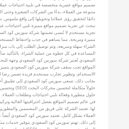
تصميم مواقع عصرية متخصصة في تلبية احتياجات عملائ
متنوعة من العملاء، بدءًا من الشركات الصغيرة وحتى 
دائمًا لتحقيق رؤى عملائنا وتحويلها إلى واقع ملموس.
تبحث عن تجربة تصميم مواقع مميزة تلبي احتياجات عمل
تجربة مستخدم لا تُنسى تضمنها شركة سورس كود السع
مميزة ومريحة، مما يساهم في جذب واحتفاظ المستخدمي
الشراء سهلة وسريعة، وتم توصيل الطلب إلى باب منزلي
المساعدة في كل خطوة من عملية الشراء. بالتأكيد س
السعودي تُعتبر شركة سورس كود السعودي وجهة للبحث ع
المواقع تحت سقف شركة سورس كود السعودي يتميز بالا
بجانب ذلك، تسعى سورس كود السعودي إلى تطبيق أحدث ت
حلولاً متكام
حلول متطورة وفعالة تلبي احتياجات وتطلعات العملاء
في عالم تصميم المواقع بفضل احترافيتها العالية وترك
لها. تعتمد الشركة على فريق من المصممين والمطورين 
العملاء بشكل كامل. تعتمد سورس كود السعودي أيضاً ع
إلى ذلك، تهتم سورس كود السعودي بتوفير خدمات متكام