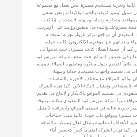
 عالية وتجربة مستخدم متميزة. نحن نعمل مع مجموعة
ميل. يتميز فريقنا بالخبرة والإبداع، ونحن نسعى
واقعنا متجاوبة وجذابة وسهلة الاستخدام. إذا كنت
اقشة مشروعك والبدء في تحقيق رؤيتك على الإنترنت.
سعودي أن مواقعها توفر للزوار تجربة استخدام
 منتجاتهم عبر موقعهم الإلكتروني. كانت عملية
 كما أن خدمة العملاء كانت متميزة، حيث قدموا لي
الإبداع في تصميم المواقع تحت سقف شركة سورس كود
دائماً لتقديم حلول مبتكرة ومتطورة للعملاء. تصميم
اعات في تصميم واجهات مستخدم جذابة وسهلة
ر تجارب مستخدم فريدة تضمن رضا العملاء. كما تقدم الشركة خدمات تصميم respons ive web design لضمان توافق المواقع مع مختلف الأجهزة والشاشات.
لاصطناعي وتقنيات الذكاء الآلي. كما تقدم الشركة
ركة سورس كود السعودي في تصميم المواقع بالابتكار والإبداع في تقديم
لمواقع تتبوأ شركة سورس كود السعودي مكانة مرموقة
ز بجودة عالية في تصميم المواقع واحترافية لا مثيل
 متميزة ومواقع ذات جودة عالية تلبي احتياجات
يق الأهداف المطلوبة بشكل فعال ومبتكر. بالإضافة
ما تولي الشركة اهتماماً كبيراً بتحسين أداء