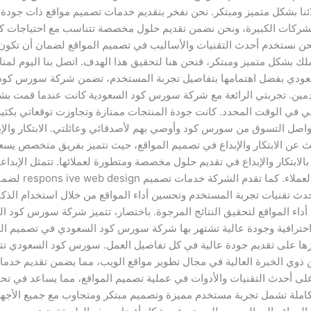
نا بشكل متميز ومبتكر. نحن نفخر بتقديم خدمات تصميم مواقع ذات جودة
الشركات الكبيرة، ونحن نضمن تقديم حلول مخصصة تتناسب مع احتياجات كل ع
 نحن نستخدم أحدث التقنيات والأساليب في تصميم المواقع لضمان أن تكون م
ك بشكل متميز ومبتكر، فنحن هنا لتحقيق هذا الهدف. اتصل بنا اليوم لمن
ودي بفضل اهتمامها بتفاصيل تجربة المستخدم، تضمن شركة سورس كود ال
ن. تجربتي الرائعة مع شركة سورس كود السعودية كانت عندما قمت بشراء
 في الوقت المحدد. كانت جودة المنتجات ممتازة وتجاوزت توقعاتي بكثير.
أواصل التسوق من سورس كود وأوصي بهم لأصدقائي وعائلتي. الابتكار و
ن الابتكار والإبداع في تصميم المواقع، حيث تتميز بفريق متخصص يسعى 
بتكار والإبداع في تقديم حلول مخصصة ومتطورة لعملائها. تتمثل الإبد
الاستخدام، وتطوي
قنيات تجربة المستخدم وتحسين أداء المواقع من خلال استخدام الذكاء ا
لة لتحسين محركات البحث (SEO) وتحسين أداء المواقع لتحقيق النتائج المرجوة. باختصار، تتميز ش
. احترافية وجودة عالية تشتهر بها شركة سورس كود السعودي في تصميم ا
يزها على تقديم جودة عالية في كل تفاصيل العمل. سورس كود السعودي تتمي
ذوي الخبرة العالية في مجال تطوير مواقع الويب، مما يضمن تقديم خدمات
لى أحدث التقنيات والأدوات في عملية تصميم المواقع، مما يساعد في تحق
لة تشمل تجربة مستخدم مميزة وتصميم مبتكر ومتجاوب مع جميع الأجهزة. ك