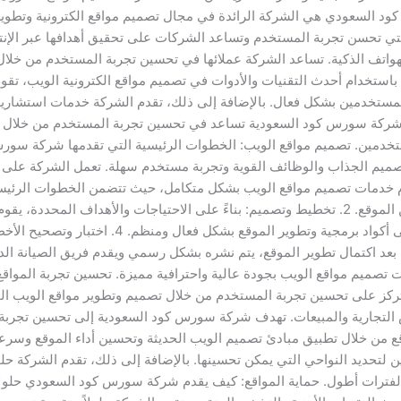
لسعودي هي الشركة الرائدة في مجال تصميم مواقع الكترونية وتطوير ال
لتي تحسن تجربة المستخدم وتساعد الشركات على تحقيق أهدافها عبر ال
اتف الذكية. تساعد الشركة عملائها في تحسين تجربة المستخدم من خلا
باستخدام أحدث التقنيات والأدوات في تصميم مواقع الكترونية الويب، تق
المستخدمين بشكل فعال. بالإضافة إلى ذلك، تقدم الشركة خدمات استشارية 
شركة سورس كود السعودية تساعد في تحسين تجربة المستخدم من خلال تصم
لمستخدمين. تصميم مواقع الويب: الخطوات الرئيسية التي تقدمها شركة
صميم الجذاب والوظائف القوية وتجربة مستخدم سهلة. تعمل الشركة على فه
الشركة بالاجتماع مع العميل لفهم احتياجاته وأهدافه من الموقع. 2. تخطيط وتصميم: بناءً على ال
مبتكر وجذاب. 3. تطوير وبرمجة: يتم تحويل التصميم 
وي على أي أخطاء. 5. نشر وصيانة: بعد اكتمال تطوير الموقع، يتم نشره بشكل رسمي ويقدم فريق
 تصميم مواقع الويب بجودة عالية واحترافية مميزة. تحسين تجربة المو
كز على تحسين تجربة المستخدم من خلال تصميم وتطوير مواقع الويب الم
رص التجارية والمبيعات. تهدف شركة سورس كود السعودية إلى تحسين تجربة
وقع من خلال تطبيق مبادئ تصميم الويب الحديثة وتحسين أداء الموقع وس
تحديد النواحي التي يمكن تحسينها. بالإضافة إلى ذلك، تقدم الشركة حل
ء لفترات أطول. حماية المواقع: كيف يقدم شركة سورس كود السعودي حلول